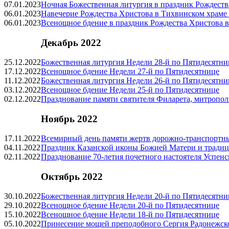
07.01.2023
Ночная Божественная литургия в праздник Рождеств
06.01.2023
Навечерие Рождества Христова в Тихвинском храме 
06.01.2023
Всенощное бдение в праздник Рождества Христова в
Декабрь 2022
25.12.2022
Божественная литургия Недели 28‑й по Пятидесятни
17.12.2022
Всенощное бдение Недели 27‑й по Пятидесятнице
11.12.2022
Божественная литургия Недели 26‑й по Пятидесятни
03.12.2022
Всенощное бдение Недели 25‑й по Пятидесятнице
02.12.2022
Празднование памяти святителя Филарета, митропол
Ноябрь 2022
17.11.2022
Всемирный день памяти жертв дорожно‑транспортны
04.11.2022
Праздник Казанской иконы Божией Матери и тради
02.11.2022
Празднование 70‑летия почетного настоятеля Успен
Октябрь 2022
30.10.2022
Божественная литургия Недели 20‑й по Пятидесятни
29.10.2022
Всенощное бдение Недели 20‑й по Пятидесятнице
15.10.2022
Всенощное бдение Недели 18‑й по Пятидесятнице
05.10.2022
Принесение мощей преподобного Сергия Радонежско