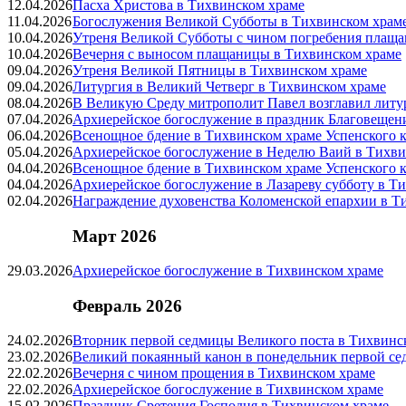
12.04.2026
Пасха Христова в Тихвинском храме
11.04.2026
Богослужения Великой Субботы в Тихвинском храм
10.04.2026
Утреня Великой Субботы с чином погребения плащ
10.04.2026
Вечерня с выносом плащаницы в Тихвинском храме
09.04.2026
Утреня Великой Пятницы в Тихвинском храме
09.04.2026
Литургия в Великий Четверг в Тихвинском храме
08.04.2026
В Великую Среду митрополит Павел возглавил литу
07.04.2026
Архиерейское богослужение в праздник Благовещен
06.04.2026
Всенощное бдение в Тихвинском храме Успенского к
05.04.2026
Архиерейское богослужение в Неделю Ваий в Тихви
04.04.2026
Всенощное бдение в Тихвинском храме Успенского к
04.04.2026
Архиерейское богослужение в Лазареву субботу в Т
02.04.2026
Награждение духовенства Коломенской епархии в Т
Март 2026
29.03.2026
Архиерейское богослужение в Тихвинском храме
Февраль 2026
24.02.2026
Вторник первой седмицы Великого поста в Тихвинс
23.02.2026
Великий покаянный канон в понедельник первой се
22.02.2026
Вечерня с чином прощения в Тихвинском храме
22.02.2026
Архиерейское богослужение в Тихвинском храме
15.02.2026
Праздник Сретения Господня в Тихвинском храме