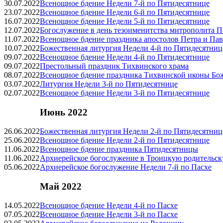
30.07.2022
Всенощное бдение Недели
7-й
по Пятидесятнице
23.07.2022
Всенощное бдение Недели
6-й
по Пятидесятнице
16.07.2022
Всенощное бдение Недели
5-й
по Пятидесятнице
12.07.2022
Богослужение в день тезоименитства митрополита П
11.07.2022
Всенощное бдение праздника апостолов Петра и Пав
10.07.2022
Божественная литургия Недели
4-й
по Пятидесятниц
09.07.2022
Всенощное бдение Недели
4-й
по Пятидесятнице
09.07.2022
Престольный праздник Тихвинского храма
08.07.2022
Всенощное бдение праздника Тихвинской иконы Бо
03.07.2022
Литургия Недели
3-й
по Пятидесятнице
02.07.2022
Всенощное бдение Недели
3-й
по Пятидесятнице
Июнь 2022
26.06.2022
Божественная литургия Недели
2-й
по Пятидесятниц
25.06.2022
Всенощное бдение Недели
2-й
по Пятидесятнице
11.06.2022
Всенощное бдение праздника Пятидесятницы
11.06.2022
Архиерейское богослужение в Троицкую родительск
05.06.2022
Архиерейское богослужение Недели
7-й
по Пасхе
Май 2022
14.05.2022
Всенощное бдение Недели
4-й
по Пасхе
07.05.2022
Всенощное бдение Недели
3-й
по Пасхе