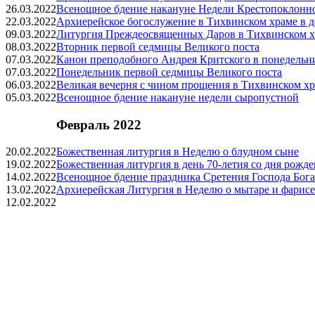
26.03.2022
Всенощное бдение накануне Недели Крестопоклонн
22.03.2022
Архиерейское богослужение в Тихвинском храме в 
09.03.2022
Литургия Преждеосвященных Даров в Тихвинском х
08.03.2022
Вторник первой седмицы Великого поста
07.03.2022
Канон преподобного Андрея Критского в понедельн
07.03.2022
Понедельник первой седмицы Великого поста
06.03.2022
Великая вечерня с чином прощения в Тихвинском х
05.03.2022
Всенощное бдение накануне недели сыропустной
Февраль 2022
20.02.2022
Божественная литургия в Неделю о блудном сыне
19.02.2022
Божественная литургия в день
70-летия
со дня рожде
14.02.2022
Всенощное бдение праздника Сретения Господа Бога
13.02.2022
Архиерейская Литургия в Неделю о мытаре и фарисе
12.02.2022