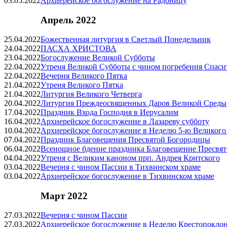
03.05.2022
Архиерейское богослужение на Радоницу
Апрель 2022
25.04.2022
Божественная литургия в Светлый Понедельник
24.04.2022
ПАСХА ХРИСТОВА
23.04.2022
Богослужение Великой Субботы
22.04.2022
Утреня Великой Субботы с чином погребения Спаси
22.04.2022
Вечерня Великого Пятка
21.04.2022
Утреня Великого Пятка
21.04.2022
Литургия Великого Четверга
20.04.2022
Литургия Преждеосвященных Даров Великой Среды
17.04.2022
Праздник Входа Господня в Иерусалим
16.04.2022
Архиерейское богослужение в Лазареву субботу
10.04.2022
Архиерейское богослужение в Неделю
5-ю
Великого
07.04.2022
Праздник Благовещения Пресвятой Богородицы
06.04.2022
Всенощное бдение праздника Благовещение Пресвя
04.04.2022
Утреня с Великим каноном прп. Андрея Критского
03.04.2022
Вечерня с чином Пассии в Тихвинском храме
03.04.2022
Архиерейское богослужение в Тихвинском храме
Март 2022
27.03.2022
Вечерня с чином Пассии
27.03.2022
Архиерейское богослужение в Неделю Крестопокло