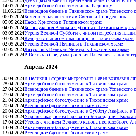
22.05.2024
День празднования перенесения мощей святителя и 
14.05.2024
Архиерейское богослужение на Радоницу
11.05.2024
Всенощное бдение в Тихвинском храме Успенского к
06.05.2024
Божественная литургия в Светлый Понедельник
05.05.2024
Пасха Христова в Тихвинском храме
04.05.2024
Богослужения Великой Субботы в Тихвинском храм
03.05.2024
Утреня Великой Субботы с чином погребения плащ
03.05.2024
Вечерня с выносом плащаницы в Тихвинском храме
02.05.2024
Утреня Великой Пятницы в Тихвинском храме
02.05.2024
Литургия в Великий Четверг в Тихвинском храме
01.05.2024
В Великую Среду митрополит Павел возглавил литу
Апрель 2024
30.04.2024
В Великий Вторник митрополит Павел возглавил ли
28.04.2024
Архиерейское богослужение в Тихвинском храме
27.04.2024
Всенощное бдение в Тихвинском храме Успенского к
27.04.2024
Архиерейское богослужение в Тихвинском храме
21.04.2024
Архиерейское богослужение в Тихвинском храме
20.04.2024
Всенощное бдение в Тихвинском храме
20.04.2024
Архиерейское богослужение в Субботу Акафиста в 
19.04.2024
Утреня с акафистом Пресвятой Богородице в Коломн
17.04.2024
Утреня с чтением Великого канона преподобного Ан
14.04.2024
Архиерейское богослужение в Тихвинском храме
13.04.2024
Всенощное бдение в Тихвинском храме