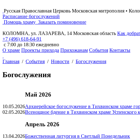
Русская Православная Церковь
Московская митрополия • Коло
Расписание богослужений
Помощь храму
Заказать поминовение
КОЛОМНА, ул. ЛАЗАРЕВА, 14
Московская область
Как добра
+7 (496)
618-64-91
с 7:00 до 18:30
ежедневно
О храме
Проекты прихода
Прихожанам
События
Контакты
Главная
/
События
/
Новости
/
Богослужения
Богослужения
Май 2026
10.05.2026
Архиерейское богослужение в Тихвинском храме го
02.05.2026
Всенощное бдение в Тихвинском храме Успенского к
Апрель 2026
13.04.2026
Божественная литургия в Светлый Понедельник